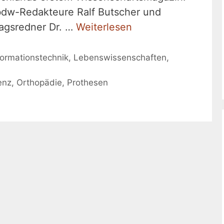
bdw-Redakteure Ralf Butscher und
ragsredner Dr. …
Weiterlesen
formationstechnik
,
Lebenswissenschaften
,
genz
,
Orthopädie
,
Prothesen