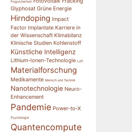
Fotovoltaik
Fracking
Flugsicherheit
Glyphosat
Grüne Energie
Hirndoping
Impact
Factor
Implantate
Karriere in
der Wissenschaft
Klimabilanz
Klinische Studien
Kohlenstoff
Künstliche Intelligenz
Lithium-Ionen-Technologie
Luft
Materialforschung
Medikamente
Mensch und Technik
Nanotechnologie
Neuro-
Enhancement
Pandemie
Power-to-X
Psychologie
Quantencompute