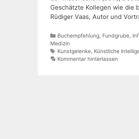
Geschätzte Kollegen wie die 
Rüdiger Vaas, Autor und Vort
Kategorien
Buchempfehlung
,
Fundgrube
,
In
Medizin
Schlagwörter
Kunstgelenke
,
Künstliche Intelli
Kommentar hinterlassen