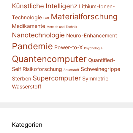
Künstliche Intelligenz
Lithium-Ionen-
Materialforschung
Technologie
Luft
Medikamente
Mensch und Technik
Nanotechnologie
Neuro-Enhancement
Pandemie
Power-to-X
Psychologie
Quantencomputer
Quantified-
Self
Risikoforschung
Schweinegrippe
Sauerstoff
Supercomputer
Sterben
Symmetrie
Wasserstoff
Kategorien