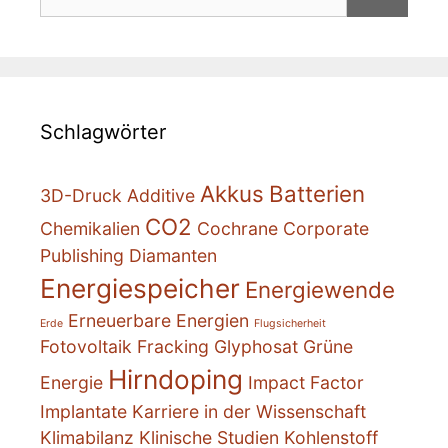
nach:
Schlagwörter
Akkus
Batterien
3D-Druck
Additive
CO2
Chemikalien
Cochrane
Corporate
Publishing
Diamanten
Energiespeicher
Energiewende
Erneuerbare Energien
Erde
Flugsicherheit
Fotovoltaik
Fracking
Glyphosat
Grüne
Hirndoping
Energie
Impact Factor
Implantate
Karriere in der Wissenschaft
Klimabilanz
Klinische Studien
Kohlenstoff