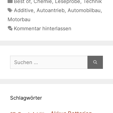
Kategorien
Best of
,
Chemie
,
Leseprobe
,
Technik
Schlagwörter
Additive
,
Autoantrieb
,
Automobilbau
,
Motorbau
Kommentar hinterlassen
Suchen
nach:
Schlagwörter