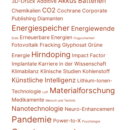
Akkus
Batterien
3D-Druck
Additive
CO2
Chemikalien
Cochrane
Corporate
Publishing
Diamanten
Energiespeicher
Energiewende
Erneuerbare Energien
Erde
Flugsicherheit
Fotovoltaik
Fracking
Glyphosat
Grüne
Hirndoping
Energie
Impact Factor
Implantate
Karriere in der Wissenschaft
Klimabilanz
Klinische Studien
Kohlenstoff
Künstliche Intelligenz
Lithium-Ionen-
Materialforschung
Technologie
Luft
Medikamente
Mensch und Technik
Nanotechnologie
Neuro-Enhancement
Pandemie
Power-to-X
Psychologie