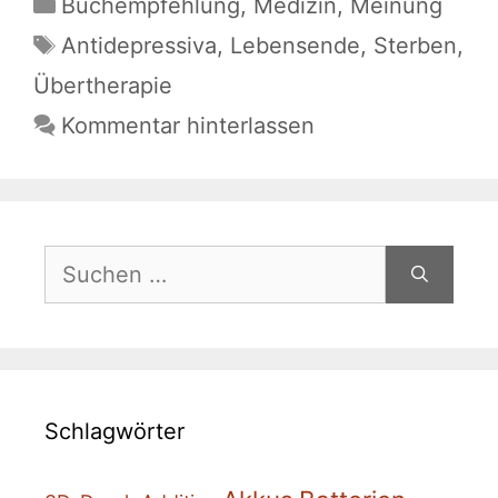
Kategorien
Buchempfehlung
,
Medizin
,
Meinung
Schlagwörter
Antidepressiva
,
Lebensende
,
Sterben
,
Übertherapie
Kommentar hinterlassen
Suchen
nach:
Schlagwörter