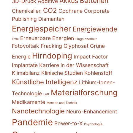
Akkus
Batterien
3D-Druck
Additive
CO2
Chemikalien
Cochrane
Corporate
Publishing
Diamanten
Energiespeicher
Energiewende
Erneuerbare Energien
Erde
Flugsicherheit
Fotovoltaik
Fracking
Glyphosat
Grüne
Hirndoping
Energie
Impact Factor
Implantate
Karriere in der Wissenschaft
Klimabilanz
Klinische Studien
Kohlenstoff
Künstliche Intelligenz
Lithium-Ionen-
Materialforschung
Technologie
Luft
Medikamente
Mensch und Technik
Nanotechnologie
Neuro-Enhancement
Pandemie
Power-to-X
Psychologie