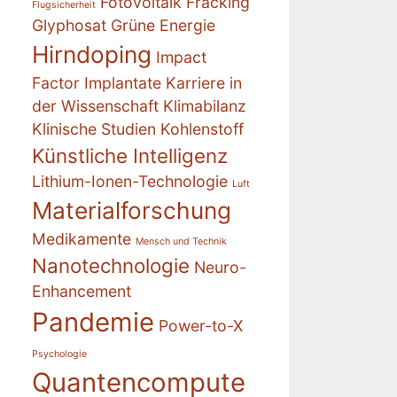
Fotovoltaik
Fracking
Flugsicherheit
Glyphosat
Grüne Energie
Hirndoping
Impact
Factor
Implantate
Karriere in
der Wissenschaft
Klimabilanz
Klinische Studien
Kohlenstoff
Künstliche Intelligenz
Lithium-Ionen-Technologie
Luft
Materialforschung
Medikamente
Mensch und Technik
Nanotechnologie
Neuro-
Enhancement
Pandemie
Power-to-X
Psychologie
Quantencompute