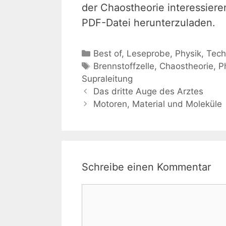
der Chaostheorie interessiere
PDF-Datei herunterzuladen.
Kategorien
Best of
,
Leseprobe
,
Physik
,
Tech
Schlagwörter
Brennstoffzelle
,
Chaostheorie
,
P
Supraleitung
Das dritte Auge des Arztes
Motoren, Material und Moleküle
Schreibe einen Kommentar
Kommentar