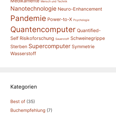
Medikamente
Mensch und Technik
Nanotechnologie
Neuro-Enhancement
Pandemie
Power-to-X
Psychologie
Quantencomputer
Quantified-
Self
Risikoforschung
Schweinegrippe
Sauerstoff
Supercomputer
Sterben
Symmetrie
Wasserstoff
Kategorien
Best of
(35)
Buchempfehlung
(7)