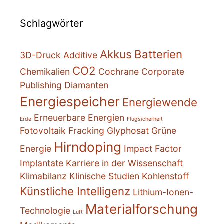
Schlagwörter
Akkus
Batterien
3D-Druck
Additive
CO2
Chemikalien
Cochrane
Corporate
Publishing
Diamanten
Energiespeicher
Energiewende
Erneuerbare Energien
Erde
Flugsicherheit
Fotovoltaik
Fracking
Glyphosat
Grüne
Hirndoping
Energie
Impact Factor
Implantate
Karriere in der Wissenschaft
Klimabilanz
Klinische Studien
Kohlenstoff
Künstliche Intelligenz
Lithium-Ionen-
Materialforschung
Technologie
Luft