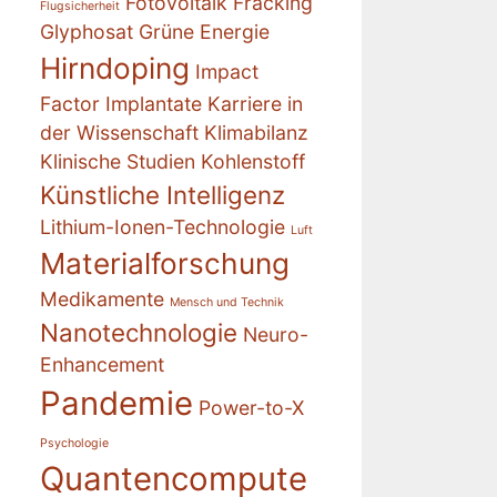
Fotovoltaik
Fracking
Flugsicherheit
Glyphosat
Grüne Energie
Hirndoping
Impact
Factor
Implantate
Karriere in
der Wissenschaft
Klimabilanz
Klinische Studien
Kohlenstoff
Künstliche Intelligenz
Lithium-Ionen-Technologie
Luft
Materialforschung
Medikamente
Mensch und Technik
Nanotechnologie
Neuro-
Enhancement
Pandemie
Power-to-X
Psychologie
Quantencompute