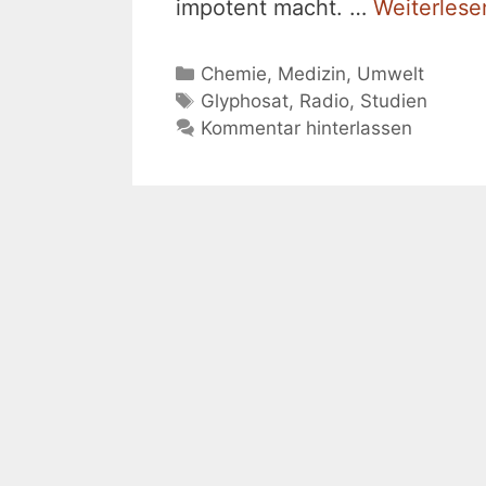
impotent macht. …
Weiterlese
Kategorien
Chemie
,
Medizin
,
Umwelt
Schlagwörter
Glyphosat
,
Radio
,
Studien
Kommentar hinterlassen