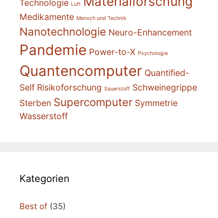
Materialforschung
Technologie
Luft
Medikamente
Mensch und Technik
Nanotechnologie
Neuro-Enhancement
Pandemie
Power-to-X
Psychologie
Quantencomputer
Quantified-
Self
Risikoforschung
Schweinegrippe
Sauerstoff
Supercomputer
Sterben
Symmetrie
Wasserstoff
Kategorien
Best of
(35)