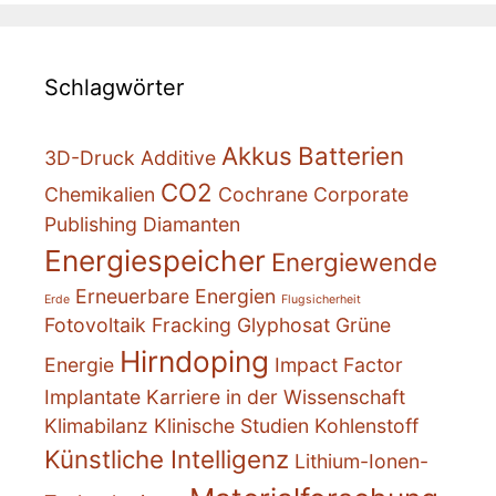
Schlagwörter
Akkus
Batterien
3D-Druck
Additive
CO2
Chemikalien
Cochrane
Corporate
Publishing
Diamanten
Energiespeicher
Energiewende
Erneuerbare Energien
Erde
Flugsicherheit
Fotovoltaik
Fracking
Glyphosat
Grüne
Hirndoping
Energie
Impact Factor
Implantate
Karriere in der Wissenschaft
Klimabilanz
Klinische Studien
Kohlenstoff
Künstliche Intelligenz
Lithium-Ionen-