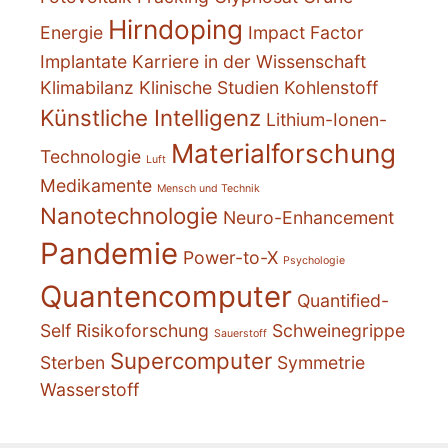
Hirndoping
Energie
Impact Factor
Implantate
Karriere in der Wissenschaft
Klimabilanz
Klinische Studien
Kohlenstoff
Künstliche Intelligenz
Lithium-Ionen-
Materialforschung
Technologie
Luft
Medikamente
Mensch und Technik
Nanotechnologie
Neuro-Enhancement
Pandemie
Power-to-X
Psychologie
Quantencomputer
Quantified-
Self
Risikoforschung
Schweinegrippe
Sauerstoff
Supercomputer
Sterben
Symmetrie
Wasserstoff