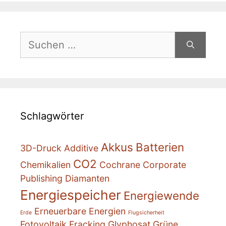
Suchen
nach:
Schlagwörter
Akkus
Batterien
3D-Druck
Additive
CO2
Chemikalien
Cochrane
Corporate
Publishing
Diamanten
Energiespeicher
Energiewende
Erneuerbare Energien
Erde
Flugsicherheit
Fotovoltaik
Fracking
Glyphosat
Grüne