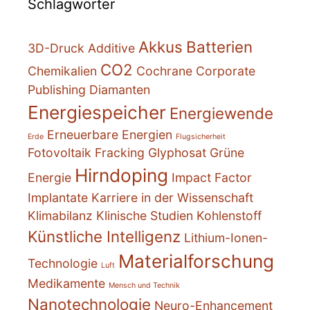
Schlagwörter
Akkus
Batterien
3D-Druck
Additive
CO2
Chemikalien
Cochrane
Corporate
Publishing
Diamanten
Energiespeicher
Energiewende
Erneuerbare Energien
Erde
Flugsicherheit
Fotovoltaik
Fracking
Glyphosat
Grüne
Hirndoping
Energie
Impact Factor
Implantate
Karriere in der Wissenschaft
Klimabilanz
Klinische Studien
Kohlenstoff
Künstliche Intelligenz
Lithium-Ionen-
Materialforschung
Technologie
Luft
Medikamente
Mensch und Technik
Nanotechnologie
Neuro-Enhancement