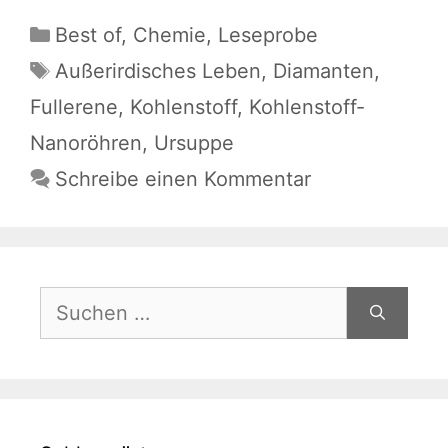
Kategorien
Best of
,
Chemie
,
Leseprobe
Schlagwörter
Außerirdisches Leben
,
Diamanten
,
Fullerene
,
Kohlenstoff
,
Kohlenstoff-
Nanoröhren
,
Ursuppe
Schreibe einen Kommentar
Suche
nach: