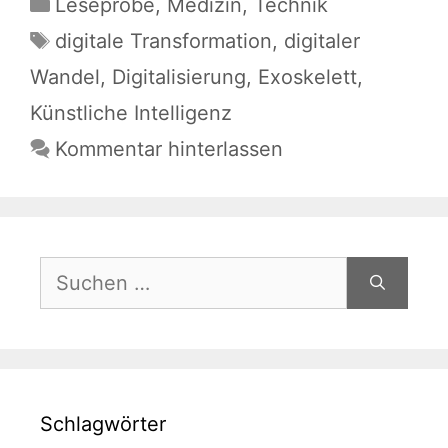
Kategorien
Leseprobe
,
Medizin
,
Technik
Schlagwörter
digitale Transformation
,
digitaler
Wandel
,
Digitalisierung
,
Exoskelett
,
Künstliche Intelligenz
Kommentar hinterlassen
Suchen
nach:
Schlagwörter