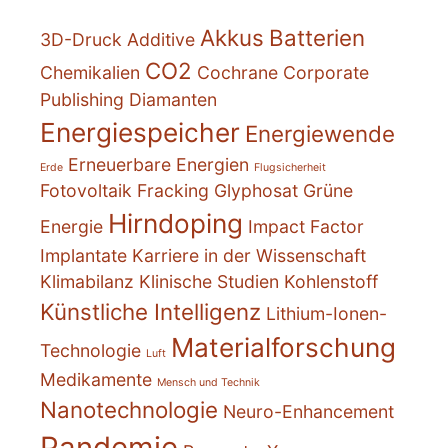
Akkus
Batterien
3D-Druck
Additive
CO2
Chemikalien
Cochrane
Corporate
Publishing
Diamanten
Energiespeicher
Energiewende
Erneuerbare Energien
Erde
Flugsicherheit
Fotovoltaik
Fracking
Glyphosat
Grüne
Hirndoping
Energie
Impact Factor
Implantate
Karriere in der Wissenschaft
Klimabilanz
Klinische Studien
Kohlenstoff
Künstliche Intelligenz
Lithium-Ionen-
Materialforschung
Technologie
Luft
Medikamente
Mensch und Technik
Nanotechnologie
Neuro-Enhancement
Pandemie