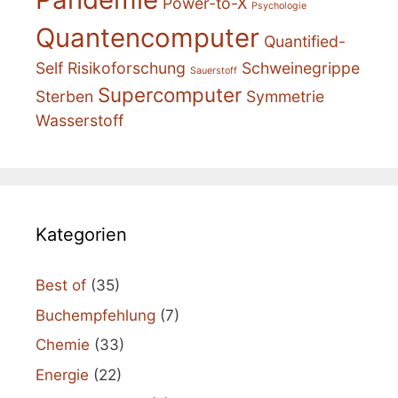
Power-to-X
Psychologie
Quantencomputer
Quantified-
Self
Risikoforschung
Schweinegrippe
Sauerstoff
Supercomputer
Sterben
Symmetrie
Wasserstoff
Kategorien
Best of
(35)
Buchempfehlung
(7)
Chemie
(33)
Energie
(22)