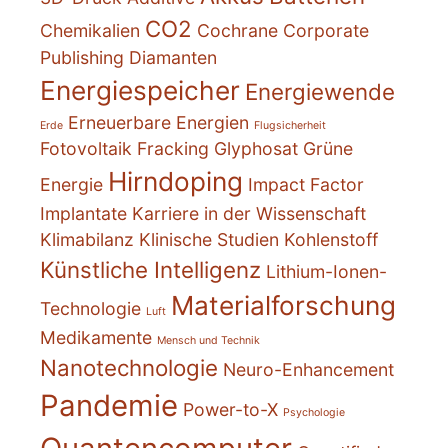
CO2
Chemikalien
Cochrane
Corporate
Publishing
Diamanten
Energiespeicher
Energiewende
Erneuerbare Energien
Erde
Flugsicherheit
Fotovoltaik
Fracking
Glyphosat
Grüne
Hirndoping
Energie
Impact Factor
Implantate
Karriere in der Wissenschaft
Klimabilanz
Klinische Studien
Kohlenstoff
Künstliche Intelligenz
Lithium-Ionen-
Materialforschung
Technologie
Luft
Medikamente
Mensch und Technik
Nanotechnologie
Neuro-Enhancement
Pandemie
Power-to-X
Psychologie