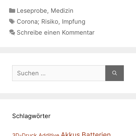
Kategorien
Leseprobe
,
Medizin
Schlagwörter
Corona; Risiko
,
Impfung
Schreibe einen Kommentar
Suche
nach:
Schlagwörter
Akkus
Batterien
3D-Druck
Additive