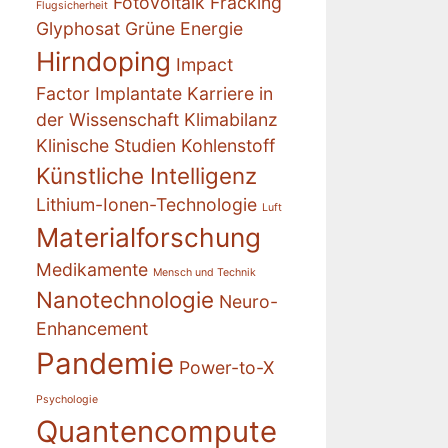
Fotovoltaik
Fracking
Flugsicherheit
Glyphosat
Grüne Energie
Hirndoping
Impact
Factor
Implantate
Karriere in
der Wissenschaft
Klimabilanz
Klinische Studien
Kohlenstoff
Künstliche Intelligenz
Lithium-Ionen-Technologie
Luft
Materialforschung
Medikamente
Mensch und Technik
Nanotechnologie
Neuro-
Enhancement
Pandemie
Power-to-X
Psychologie
Quantencompute