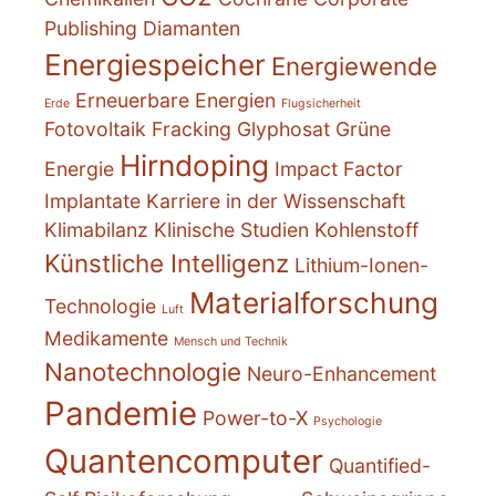
Publishing
Diamanten
Energiespeicher
Energiewende
Erneuerbare Energien
Erde
Flugsicherheit
Fotovoltaik
Fracking
Glyphosat
Grüne
Hirndoping
Energie
Impact Factor
Implantate
Karriere in der Wissenschaft
Klimabilanz
Klinische Studien
Kohlenstoff
Künstliche Intelligenz
Lithium-Ionen-
Materialforschung
Technologie
Luft
Medikamente
Mensch und Technik
Nanotechnologie
Neuro-Enhancement
Pandemie
Power-to-X
Psychologie
Quantencomputer
Quantified-