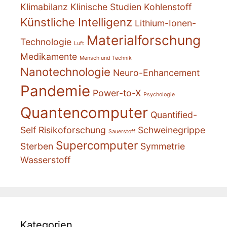
Klimabilanz
Klinische Studien
Kohlenstoff
Künstliche Intelligenz
Lithium-Ionen-
Materialforschung
Technologie
Luft
Medikamente
Mensch und Technik
Nanotechnologie
Neuro-Enhancement
Pandemie
Power-to-X
Psychologie
Quantencomputer
Quantified-
Self
Risikoforschung
Schweinegrippe
Sauerstoff
Supercomputer
Sterben
Symmetrie
Wasserstoff
Kategorien