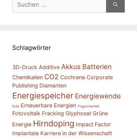
Suchen
nach:
Schlagwörter
Akkus
Batterien
3D-Druck
Additive
CO2
Chemikalien
Cochrane
Corporate
Publishing
Diamanten
Energiespeicher
Energiewende
Erneuerbare Energien
Erde
Flugsicherheit
Fotovoltaik
Fracking
Glyphosat
Grüne
Hirndoping
Energie
Impact Factor
Implantate
Karriere in der Wissenschaft